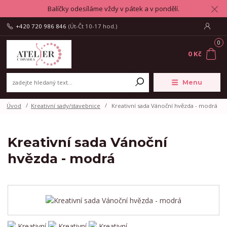
Balíčky odesíláme vždy v pátek a v pondělí.
+420 720 986 846
(Út-Čt 10-17 hod.)
0
0 Kč
Menu
Úvod
Kreativní sady/stavebnice
Kreativní sada Vánoční hvězda - modrá
Kreativní sada Vánoční
hvězda - modrá