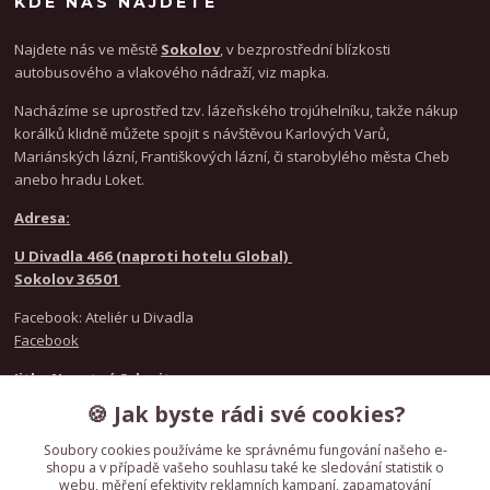
KDE NÁS NAJDETE
Najdete nás ve městě
Sokolov
, v bezprostřední blízkosti
autobusového a vlakového nádraží, viz mapka.
Nacházíme se uprostřed tzv. lázeňského trojúhelníku, takže nákup
korálků klidně můžete spojit s návštěvou Karlových Varů,
Mariánských lázní, Františkových lázní, či starobylého města Cheb
anebo hradu Loket.
Adresa:
U Divadla 466 (naproti hotelu Global)
Sokolov 36501
Facebook: Ateliér u Divadla
Facebook
Jitka Novotná Schmitz
+420 777 021 916
🍪 Jak byste rádi své cookies?
Nicole Kunzeová
+420 720 986 846
Soubory cookies používáme ke správnému fungování našeho e-
shopu a v případě vašeho souhlasu také ke sledování statistik o
webu, měření efektivity reklamních kampaní, zapamatování
IČO
61783358