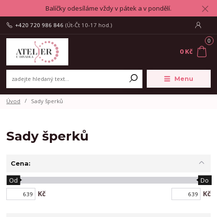
Balíčky odesíláme vždy v pátek a v pondělí.
+420 720 986 846
(Út-Čt 10-17 hod.)
0
0 Kč
Menu
Úvod
Sady šperků
Sady šperků
Cena:
Od
Do
Kč
Kč