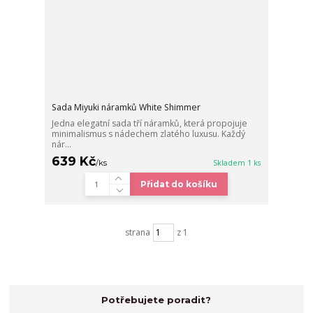
Sada Miyuki náramků White Shimmer
Jedna elegatní sada tří náramků, která propojuje
minimalismus s nádechem zlatého luxusu. Každý
nár...
639 Kč
/
ks
Skladem 1 ks
Přidat do košíku
strana
z 1
Potřebujete poradit?