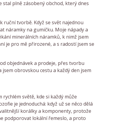
e stal plně zásobený obchod, který dnes
k ruční tvorbě. Když se svět najednou
lékat náramky na gumičku. Moje nápady a
vlékání minerálních náramků, k nimž jsem
ání je pro mě přirozené, a s radostí jsem se
 od objednávek a prodeje, přes tvorbu
la jsem obrovskou cestu a každý den jsem
m rychlém světě, kde si každý může
lozofie je jednoduchá: když už se něco dělá
 kvalitnější korálky a komponenty, protože
me podporovat lokální řemeslo, a proto