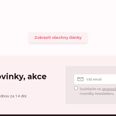
Zobrazit všechny články
vinky, akce
Souhlasím se
zpracová
rozesílky newsletteru.
ednou za 14 dní.