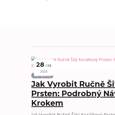
28
04
2026
Šité šperky
Jak Vyrobit Ručně Ši
Prsten: Podrobný Ná
Krokem
Jak Vyrobit Ručně Šitý Korálkový Prs