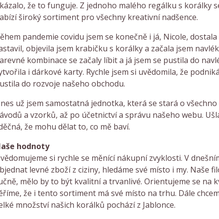
kázalo, že to funguje. Z jednoho malého regálku s korálky s
abízí široký sortiment pro všechny kreativní nadšence.
ěhem pandemie covidu jsem se konečně i já, Nicole, dostala 
astavil, objevila jsem krabičku s korálky a začala jsem nav
arevné kombinace se začaly líbit a já jsem se pustila do na
ytvořila i dárkové karty. Rychle jsem si uvědomila, že podnik
ustila do rozvoje našeho obchodu.
nes už jsem samostatná jednotka, která se stará o všechno
ávodů a vzorků, až po účetnictví a správu našeho webu. Uš
děčná, že mohu dělat to, co mě baví.
aše hodnoty
vědomujeme si rychle se měnící nákupní zvyklosti. V dnešní
bjednat levné zboží z ciziny, hledáme své místo i my. Naše fi
učně, mělo by to být kvalitní a trvanlivé. Orientujeme se na
ěříme, že i tento sortiment má své místo na trhu. Dále chce
elké množství našich korálků pochází z Jablonce.