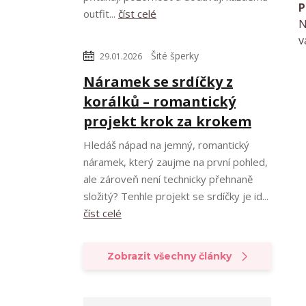
P
outfit...
číst celé
N
v
Šité šperky
29.01.2026
Náramek se srdíčky z
korálků – romantický
projekt krok za krokem
Hledáš nápad na jemný, romantický
náramek, který zaujme na první pohled,
ale zároveň není technicky přehnaně
složitý? Tenhle projekt se srdíčky je id...
číst celé
Zobrazit všechny články