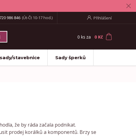
720 986 846
(Út-Čt 10-17 hod.)
Přihlášení
0
ks
za
0 Kč
t
 sady/stavebnice
Sady šperků
hodla, že by ráda začala podnikat.
zkusit prodej korálků a komponentů. Brzy se