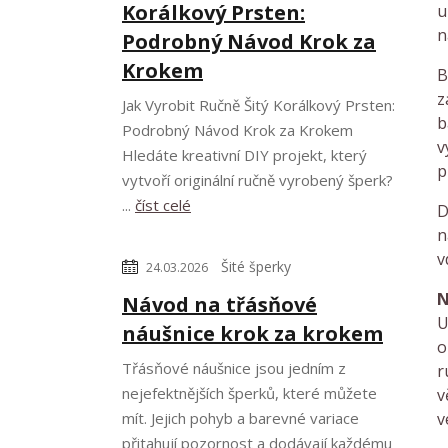
Korálkový Prsten:
u
n
Podrobný Návod Krok za
Krokem
B
z
Jak Vyrobit Ručně Šitý Korálkový Prsten:
b
Podrobný Návod Krok za Krokem
v
Hledáte kreativní DIY projekt, který
p
vytvoří originální ručně vyrobený šperk?
...
číst celé
D
n
v
Šité šperky
24.03.2026
N
Návod na třásňové
U
náušnice krok za krokem
o
Třásňové náušnice jsou jedním z
r
nejefektnějších šperků, které můžete
v
mít. Jejich pohyb a barevné variace
v
přitahují pozornost a dodávají každému