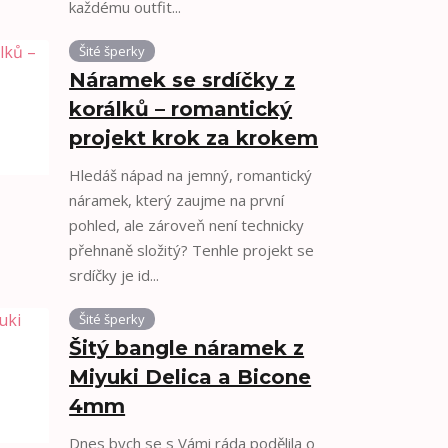
každému outfit...
Šité šperky
Náramek se srdíčky z
korálků – romantický
projekt krok za krokem
Hledáš nápad na jemný, romantický
náramek, který zaujme na první
pohled, ale zároveň není technicky
přehnaně složitý? Tenhle projekt se
srdíčky je id...
Šité šperky
Šitý bangle náramek z
Miyuki Delica a Bicone
4mm
Dnes bych se s Vámi ráda podělila o