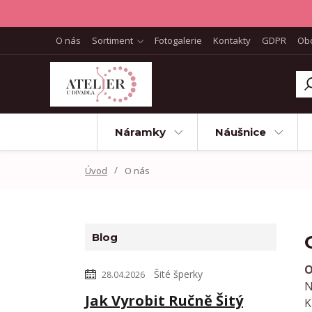
O nás
Sortiment
Fotogalerie
Kontakty
GDPR
Ob
Náramky
Náušnice
Úvod
O nás
Blog
O
Šité šperky
28.04.2026
N
Jak Vyrobit Ručně Šitý
K