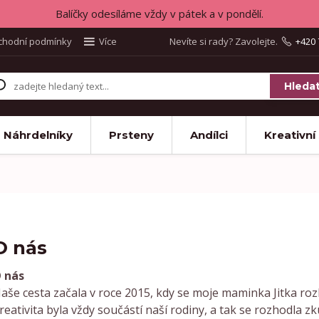
Balíčky odesíláme vždy v pátek a v pondělí.
chodní podmínky
Více
Nevíte si rady? Zavolejte.
+420 
Hleda
Náhrdelníky
Prsteny
Andílci
Kreativní
O nás
 nás
aše cesta začala v roce 2015, kdy se moje maminka Jitka roz
reativita byla vždy součástí naší rodiny, a tak se rozhodla 