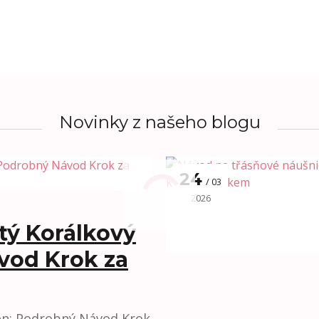
Novinky z našeho blogu
24
03
2026
tý Korálkový
vod Krok za
ten: Podrobný Návod Krok