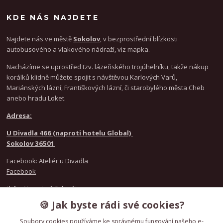
KDE NÁS NAJDETE
Najdete nás ve městě
Sokolov
, v bezprostřední blízkosti
autobusového a vlakového nádraží, viz mapka.
Nacházíme se uprostřed tzv. lázeňského trojúhelníku, takže nákup
korálků klidně můžete spojit s návštěvou Karlových Varů,
Mariánských lázní, Františkových lázní, či starobylého města Cheb
anebo hradu Loket.
Adresa:
U Divadla 466 (naproti hotelu Global)
Sokolov 36501
Facebook: Ateliér u Divadla
Facebook
Jitka Novotná Schmitz
+420 777 021 916
🍪 Jak byste rádi své cookies?
Nicole Kunzeová
+420 720 986 846
Soubory cookies používáme ke správnému fungování našeho e-