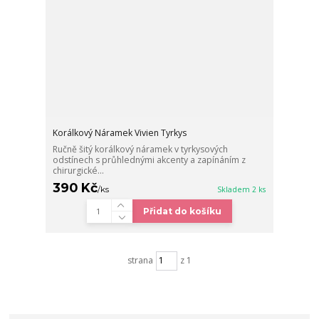
Korálkový Náramek Vivien Tyrkys
Ručně šitý korálkový náramek v tyrkysových
odstínech s průhlednými akcenty a zapínáním z
chirurgické...
390 Kč
/
ks
Skladem 2 ks
Přidat do košíku
strana
z 1