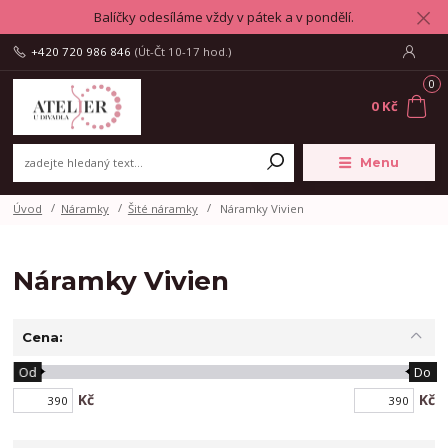
Balíčky odesíláme vždy v pátek a v pondělí.
+420 720 986 846
(Út-Čt 10-17 hod.)
0
0 Kč
Menu
Úvod
Náramky
Šité náramky
Náramky Vivien
Náramky Vivien
Cena:
Od
Do
Kč
Kč