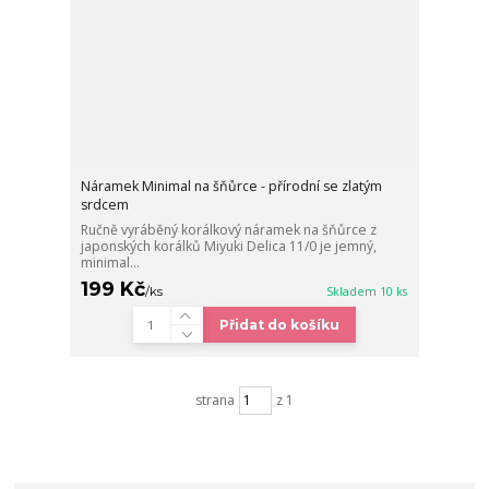
Náramek Minimal na šňůrce - přírodní se zlatým
srdcem
Ručně vyráběný korálkový náramek na šňůrce z
japonských korálků Miyuki Delica 11/0 je jemný,
minimal...
199 Kč
/
ks
Skladem 10 ks
Přidat do košíku
strana
z 1