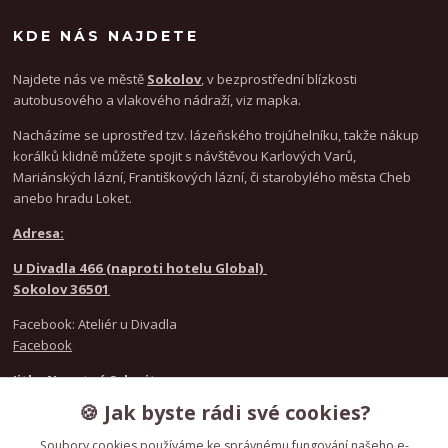
KDE NÁS NAJDETE
Najdete nás ve městě
Sokolov
, v bezprostřední blízkosti
autobusového a vlakového nádraží, viz mapka.
Nacházíme se uprostřed tzv. lázeňského trojúhelníku, takže nákup
korálků klidně můžete spojit s návštěvou Karlových Varů,
Mariánských lázní, Františkových lázní, či starobylého města Cheb
anebo hradu Loket.
Adresa:
U Divadla 466 (naproti hotelu Global)
Sokolov 36501
Facebook: Ateliér u Divadla
Facebook
Jitka Novotná Schmitz
+420 777 021 916
🍪 Jak byste rádi své cookies?
Nicole Kunzeová
+420 720 986 846
Soubory cookies používáme ke správnému fungování našeho e-