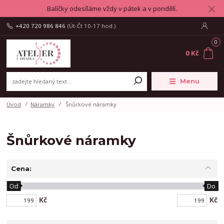
Balíčky odesíláme vždy v pátek a v pondělí.
+420 720 986 846
(Út-Čt 10-17 hod.)
0
0 Kč
Menu
Úvod
Náramky
Šnůrkové náramky
Šnůrkové náramky
Cena:
Od
Do
Kč
Kč