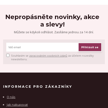
Nepropásněte novinky, akce
a slevy!
Můžete se kdykoli odhlásit. Zasíláme jednou za 14 dní.
Přihlásit se
Souhlasím se
zpracováním osobních údajů
za účelem rozesílky
newsletteru.
INFORMACE PRO ZÁKAZNÍKY
O nás
Jak nakupovat