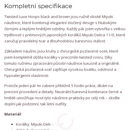
Kompletní specifikace
Twisted Luxe Hoops black and brown jsou ručně obsité Miyuki
náušnice, které kombinují elegantní stočený design s hlubokými
černými a teplými hnědými odstíny. Každý pár jsem vytvořila s velkou
trpělivostí z prémiových japonských korálků Miyuki Delica 11/0, které
zaručují pravidelný tvar a dlouhodobou barevnou stálost.
Základem náušnic jsou kruhy z chirurgické pozlacené oceli, které
jsem kompletně obšila korálky v precizním twisted vzoru. Díky
tomuto ručnímu zpracování působí náušnice luxusně a originálně.
Chirurgická pozlacená ocel zajišťuje vysokou kvalitu, odolnost a
hypoalergenní vlastnosti.
Protože jeden pár mi zabere přibližně 5 hodin práce, dbám na
precizní provedení a detaily. Neutrální barevná kombinace černé a
hnědé umožňuje nosit tyto náušnice prakticky po celý rok – skvěle
doplní jak podzimní, tak letní outfity.
Materiál:
Korálky: Miyuki Delica 11/0