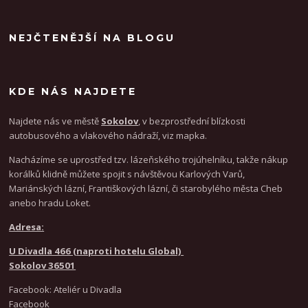
NEJČTENĚJŠÍ NA BLOGU
KDE NÁS NAJDETE
Najdete nás ve městě
Sokolov
, v bezprostřední blízkosti
autobusového a vlakového nádraží, viz mapka.
Nacházíme se uprostřed tzv. lázeňského trojúhelníku, takže nákup
korálků klidně můžete spojit s návštěvou Karlových Varů,
Mariánských lázní, Františkových lázní, či starobylého města Cheb
anebo hradu Loket.
Adresa:
U Divadla 466 (naproti hotelu Global)
Sokolov 36501
Facebook: Ateliér u Divadla
Facebook