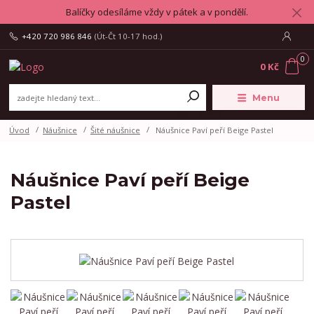
Balíčky odesíláme vždy v pátek a v pondělí.
+420 720 986 846
(Út-Čt 10-17 hod.)
0
0 Kč
Menu
Úvod
Náušnice
Šité náušnice
Náušnice Paví peří Beige Pastel
Náušnice Paví peří Beige
Pastel