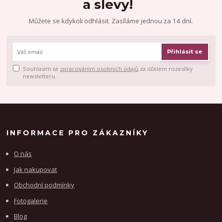
a slevy!
Můžete se kdykoli odhlásit. Zasíláme jednou za 14 dní.
Přihlásit se
Souhlasím se
zpracováním osobních údajů
za účelem rozesílky
newsletteru.
INFORMACE PRO ZÁKAZNÍKY
O nás
Jak nakupovat
Obchodní podmínky
Fotogalerie
Blog