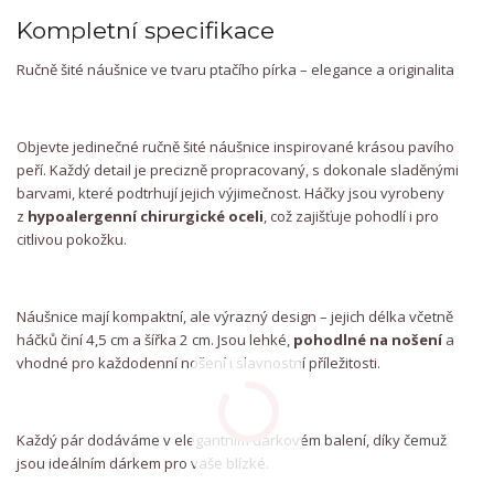
Kompletní specifikace
Ručně šité náušnice ve tvaru ptačího pírka – elegance a originalita
Objevte jedinečné ručně šité náušnice inspirované krásou pavího
peří. Každý detail je precizně propracovaný, s dokonale sladěnými
barvami, které podtrhují jejich výjimečnost. Háčky jsou vyrobeny
z
hypoalergenní
chirurgické oceli
, což zajišťuje pohodlí i pro
citlivou pokožku.
Náušnice mají kompaktní, ale výrazný design – jejich délka včetně
háčků činí 4,5 cm a šířka 2 cm. Jsou lehké,
pohodlné na nošení
a
vhodné pro každodenní nošení i slavnostní příležitosti.
Každý pár dodáváme v elegantním dárkovém balení, díky čemuž
jsou ideálním dárkem pro vaše blízké.