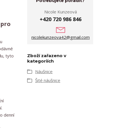
Potřebujete poradit?
Nicole Kunzeová
+420 720 986 846
 pro
nicolekunzeova42@gmail.com
lu
rodávné
u, tyto
Zboží zařazeno v
kategoriích
Náušnice
Šité náušnice
ní
í.
bo denní