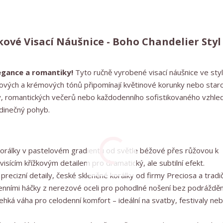
ové Visací Náušnice - Boho Chandelier Styl
egance a romantiky!
Tyto ručně vyrobené visací náušnice ve sty
ových a krémových tónů připomínají květinové korunky nebo sta
y, romantických večerů nebo každodenního sofistikovaného vzhled
edinečný pohyb.
orálky v pastelovém gradientu od světle béžové přes růžovou k
isícím křížkovým detailem pro dramatický, ale subtilní efekt.
 precizní detaily, české skleněné korálky od firmy Preciosa a tradič
enními háčky z nerezové oceli pro pohodlné nošení bez podrážděn
ehká váha pro celodenní komfort – ideální na svatby, festivaly ne