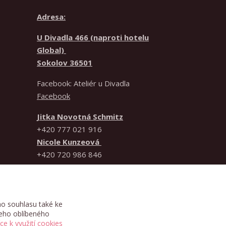
Adresa:
U Divadla 466 (naproti hotelu
Global)
Sokolov 36501
Facebook: Ateliér u Divadla
Facebook
Jitka Novotná Schmitz
+420 777 021 916
Nicole Kunzeová
+420 720 986 846
IČO
61783358
Dodavatel není plátcem DPH.
o souhlasu také ke
šeho oblíbeného
íce k využití cookies