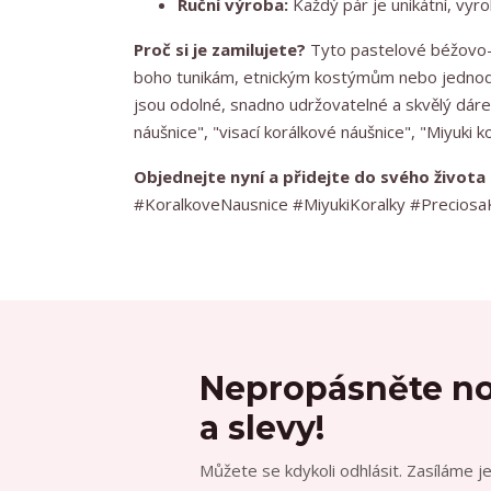
Ruční výroba:
Každý pár je unikátní, vyro
Proč si je zamilujete?
Tyto pastelové béžovo-r
boho tunikám, etnickým kostýmům nebo jednod
jsou odolné, snadno udržovatelné a skvělý dáre
náušnice", "visací korálkové náušnice", "Miyuki 
Objednejte nyní a přidejte do svého života
#KoralkoveNausnice #MiyukiKoralky #Precios
Nepropásněte no
a slevy!
Můžete se kdykoli odhlásit. Zasíláme j