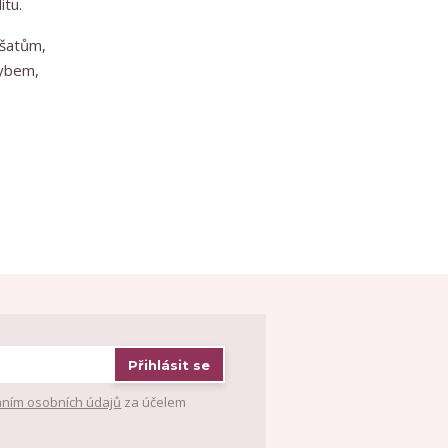
itu.
 šatům,
hybem,
Přihlásit se
ním osobních údajů
za účelem