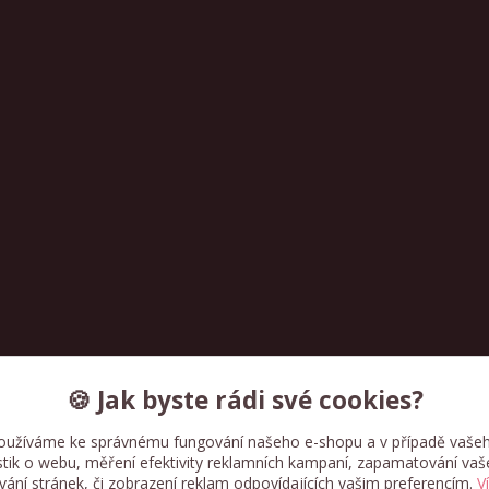
🍪 Jak byste rádi své cookies?
oužíváme ke správnému fungování našeho e-shopu a v případě vašeh
istik o webu, měření efektivity reklamních kampaní, zapamatování va
ívání stránek, či zobrazení reklam odpovídajících vašim preferencím.
V