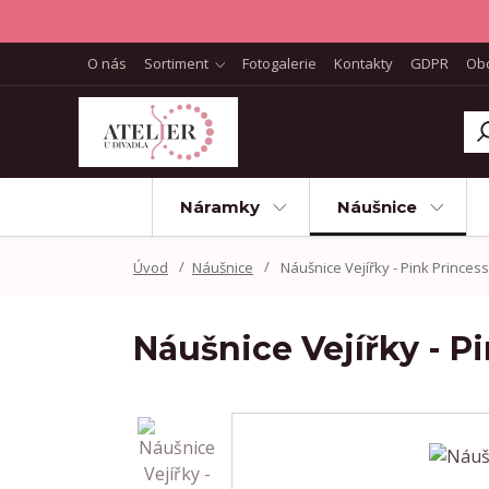
O nás
Sortiment
Fotogalerie
Kontakty
GDPR
Ob
Náramky
Náušnice
Úvod
Náušnice
Náušnice Vejířky - Pink Princess
Náušnice Vejířky - P