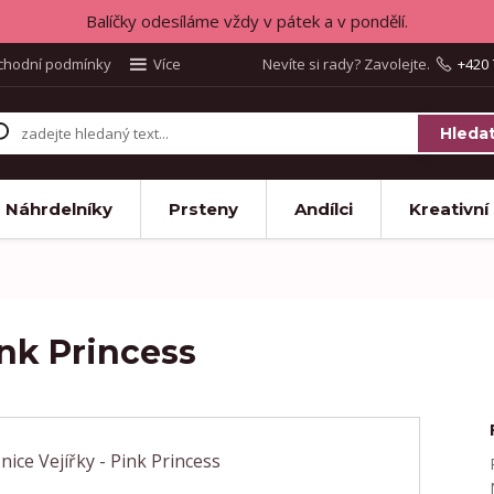
Balíčky odesíláme vždy v pátek a v pondělí.
chodní podmínky
Více
Nevíte si rady? Zavolejte.
+420 
Hleda
Náhrdelníky
Prsteny
Andílci
Kreativní
ink Princess