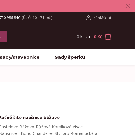
720 986 846
(Út-Čt 10-17 hod.)
Přihlášení
0
ks
za
0 Kč
t
 sady/stavebnice
Sady šperků
Ručně šité náušnice béžové
Pastelové Béžovo-Růžové Korálkové Visací
Náušnice - Boho Chandelier Styl pro Romantické a