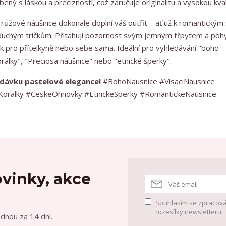
bený s láskou a precizností, což zaručuje originalitu a vysokou kval
ůžové náušnice dokonale doplní váš outfit – ať už k romantickým
uchým tričkům. Přitahují pozornost svým jemným třpytem a po
k pro přítelkyně nebo sebe sama. Ideální pro vyhledávání "boho
korálky", "Preciosa náušnice" nebo "etnické šperky".
 dávku pastelové elegance!
#BohoNausnice #VisaciNausnice
aKoralky #CeskeOhnovky #EtnickeSperky #RomantickeNausnice
vinky, akce
Souhlasím se
zpracová
rozesílky newsletteru.
ednou za 14 dní.