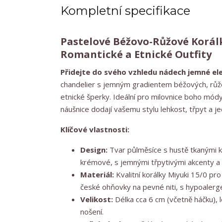
Kompletní specifikace
Pastelové Béžovo-Růžové Korálk
Romantické a Etnické Outfity
Přidejte do svého vzhledu nádech jemné el
chandelier s jemným gradientem béžových, růž
etnické šperky. Ideální pro milovnice boho mód
náušnice dodají vašemu stylu lehkost, třpyt a j
Klíčové vlastnosti:
Design:
Tvar půlměsíce s hustě tkanými k
krémové, s jemnými třpytivými akcenty a v
Materiál:
Kvalitní korálky Miyuki 15/0 pro
české ohňovky na pevné niti, s hypoalerg
Velikost:
Délka cca 6 cm (včetně háčku), l
nošení.