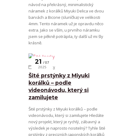
návod na překrásný, minimalistický
náramek z korálků Miyuki Delica ve dvou
barvách a Bicone (sluníčka) ve velikosti
4mm. Tento náramek už je opravdu něco
extra. Jako se vším, u prvního náramku
jsem se pěkně potrápila, ty další už mi šly
krásně.
21
07
Šité šperky
2025
Šité prstýnky z Miyuki
korálků – podle
videonávodu, který si
zamilujete
Šité prstýnky z Miyuki korálků – podle
videonávodu, který si zamilujete Hledáte
nový projekt, který je rychlý, zábavný a
výsledek je naprosto nositelný? Tyhle šité
prstýnky z precizních japonských korálků