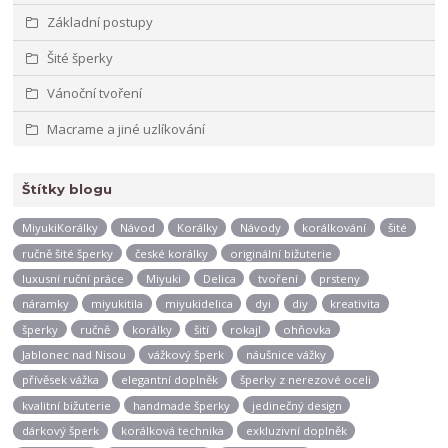
Základní postupy
Šité šperky
Vánoční tvoření
Macrame a jiné uzlíkování
Štítky blogu
MiyukiKorálky
Návod
Korálky
Návody
korálkování
šité
ručně šité šperky
české korálky
originální bižuterie
luxusní ruční práce
Miyuki
Delica
tvoření
prsteny
náramky
miyukitila
miyukidelica
dyi
diy
kreativita
šperky
ručně
korálky
šití
rokajl
ohňovka
Jablonec nad Nisou
vážkový šperk
náušnice vážky
přívěsek vážka
elegantní doplněk
šperky z nerezové oceli
kvalitní bižuterie
handmade šperky
jedinečný design
dárkový šperk
korálková technika
exkluzivní doplněk