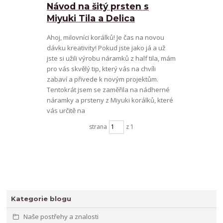
Návod na šitý prsten s
Miyuki Tila a Delica
Ahoj, milovníci korálků! Je čas na novou
dávku kreativity! Pokud jste jako já a už
jste si užili výrobu náramků z half tila, mám
pro vás skvělý tip, který vás na chvíli
zabaví a přivede k novým projektům.
Tentokrát jsem se zaměřila na nádherné
náramky a prsteny z Miyuki korálků, které
vás určitě na
strana
z 1
Kategorie blogu
Naše postřehy a znalosti