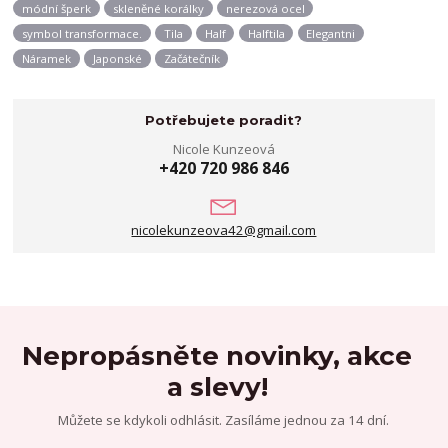
módní šperk
skleněné korálky
nerezová ocel
symbol transformace.
Tila
Half
Halftila
Elegantni
Náramek
Japonské
Začátečník
Potřebujete poradit?
Nicole Kunzeová
+420 720 986 846
nicolekunzeova42@gmail.com
Nepropásněte novinky, akce
a slevy!
Můžete se kdykoli odhlásit. Zasíláme jednou za 14 dní.