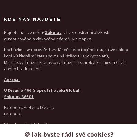
KDE NÁS NAJDETE
Najdete nás ve městě
Sokolov
, v bezprostřední blízkosti
autobusového a vlakového nádraží, viz mapka.
Nacházíme se uprostřed tzv. lázeňského trojúhelníku, takže nákup
korálků klidně můžete spojit s návštěvou Karlových Varů,
Mariánských lázní, Františkových lázní, či starobylého města Cheb
anebo hradu Loket.
Adresa:
U Divadla 466 (naproti hotelu Global)
Sokolov 36501
Facebook: Ateliér u Divadla
Facebook
Jitka Novotná Schmitz
+420 777 021 916
🍪 Jak byste rádi své cookies?