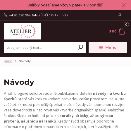
Balíčky odesíláme vždy v pátek a v pondělí.
+420 720 986 846
(Út-Čt 10-17 hod.)
0
0 Kč
Menu
Úvod
Návody
Návody
V naší blogové sekci pravidelně publikujeme detailní
návody na tvorbu
šperků
, které vás krok za krokem provedou celým procesem. Ať už jste
začátečník, nebo pokročilý šperkař, naše návody vám pomohou rozvíjet
vaše dovednosti a inspirovat vás k tvorbě originálních šperků. Nabízíme
širokou škálu technik, od práce s
korálky
,
drátky
, až po
výrobu
prstenů
,
náušnic
a
náramků
. Každý návod obsahuje podrobné
informace o potřebných materiálech a nástrojích, které využijete při