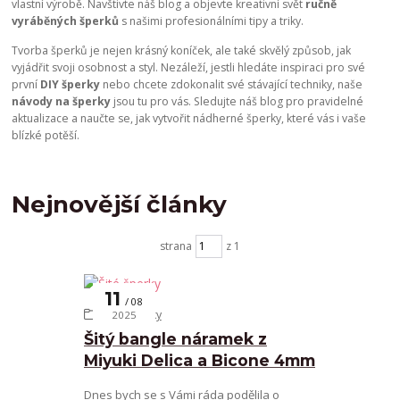
vlastní výrobě. Navštivte náš blog a objevte kreativní svět
ručně
vyráběných šperků
s našimi profesionálními tipy a triky.
Tvorba šperků je nejen krásný koníček, ale také skvělý způsob, jak
vyjádřit svoji osobnost a styl. Nezáleží, jestli hledáte inspiraci pro své
první
DIY šperky
nebo chcete zdokonalit své stávající techniky, naše
návody na šperky
jsou tu pro vás. Sledujte náš blog pro pravidelné
aktualizace a naučte se, jak vytvořit nádherné šperky, které vás i vaše
blízké potěší.
Nejnovější články
strana
z 1
11
08
Šité šperky
2025
Šitý bangle náramek z
Miyuki Delica a Bicone 4mm
Dnes bych se s Vámi ráda podělila o