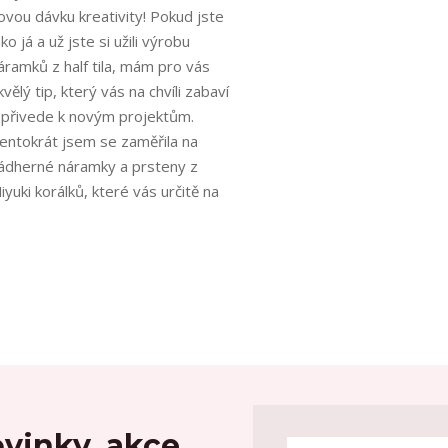
ovou dávku kreativity! Pokud jste
ako já a už jste si užili výrobu
áramků z half tila, mám pro vás
kvělý tip, který vás na chvíli zabaví
 přivede k novým projektům.
entokrát jsem se zaměřila na
ádherné náramky a prsteny z
iyuki korálků, které vás určitě na
vinky, akce