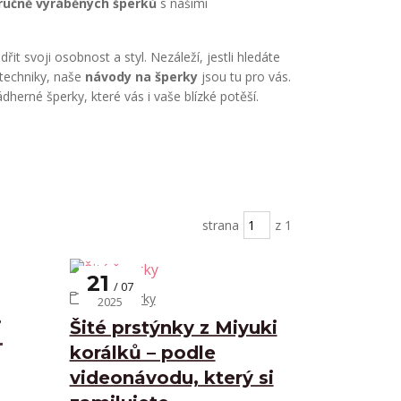
ručně vyráběných šperků
s našimi
it svoji osobnost a styl. Nezáleží, jestli hledáte
 techniky, naše
návody na šperky
jsou tu pro vás.
dherné šperky, které vás i vaše blízké potěší.
strana
z 1
21
07
Šité šperky
2025
i
Šité prstýnky z Miyuki
korálků – podle
videonávodu, který si