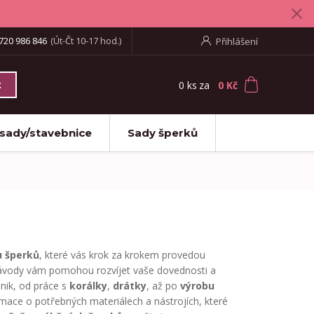
720 986 846
(Út-Čt 10-17 hod.)
Přihlášení
0
ks
za
0 Kč
t
 sady/stavebnice
Sady šperků
u šperků
, které vás krok za krokem provedou
 návody vám pomohou rozvíjet vaše dovednosti a
hnik, od práce s
korálky
,
drátky
, až po
výrobu
ace o potřebných materiálech a nástrojích, které