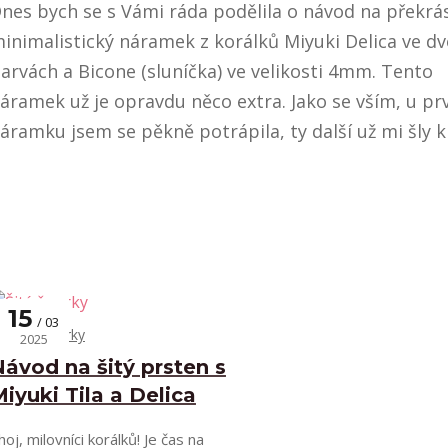
nes bych se s Vámi ráda podělila o návod na překrá
inimalistický náramek z korálků Miyuki Delica ve d
arvách a Bicone (sluníčka) ve velikosti 4mm. Tento
áramek už je opravdu něco extra. Jako se vším, u pr
áramku jsem se pěkně potrápila, ty další už mi šly k
15
03
Šité šperky
2025
ávod na šitý prsten s
iyuki Tila a Delica
hoj, milovníci korálků! Je čas na