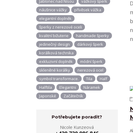
Jablonec nad Nisou
vážkový šperk
D
náušnice vážky
přívěsek vážka
m
elegantní doplněk
b
šperky z nerezové oceli
n
kvalitní bižuterie
handmade šperky
n
jedinečný design
dárkový šperk
korálková technika
exkluzivní doplněk
módní šperk
skleněné korálky
nerezová ocel
symbol transformace.
Tila
Half
Halftila
Elegantni
Náramek
Japonské
Začátečník
N
M
Potřebujete poradit?
Nicole Kunzeová
A