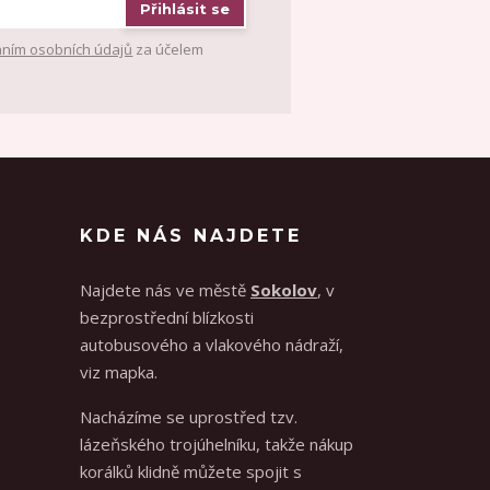
Přihlásit se
ním osobních údajů
za účelem
KDE NÁS NAJDETE
Najdete nás ve městě
Sokolov
, v
bezprostřední blízkosti
autobusového a vlakového nádraží,
viz mapka.
Nacházíme se uprostřed tzv.
lázeňského trojúhelníku, takže nákup
korálků klidně můžete spojit s