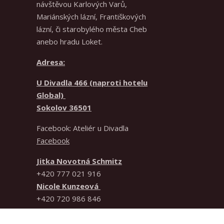
návštěvou Karlových Varů,
Mariánských lázní, Františkových
lázní, či starobylého města Cheb
anebo hradu Loket.
Adresa:
U Divadla 466 (naproti hotelu
Global)
Sokolov 36501
Facebook: Ateliér u Divadla
Facebook
Jitka Novotná Schmitz
+420 777 021 916
Nicole Kunzeová
+420 720 986 846
IČO
61783358