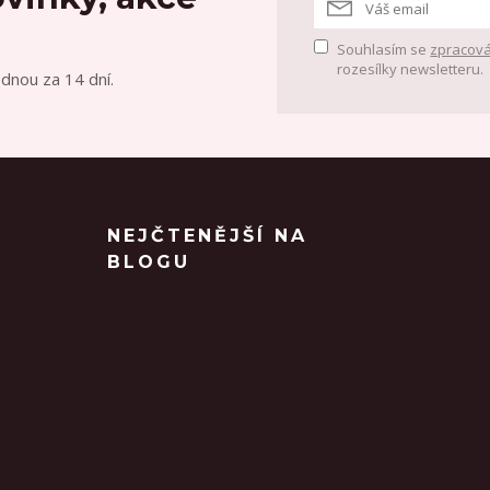
Souhlasím se
zpracová
rozesílky newsletteru.
ednou za 14 dní.
NEJČTENĚJŠÍ NA
BLOGU