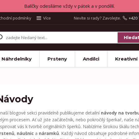
Balíčky odesíláme vždy v pátek a v pondělí.
chodní podmínky
Více
Nevíte si rady? Zavolejte.
+420 
Hleda
Náhrdelníky
Prsteny
Andílci
Kreativní
Návody
 naší blogové sekci pravidelně publikujeme detailní
návody na tvorb
elým procesem. Ať už jste začátečník, nebo pokročilý šperkař, naše
nspirovat vás k tvorbě originálních šperků. Nabízíme širokou škálu tec
rstenů
,
náušnic
a
náramků
. Každý návod obsahuje podrobné inform