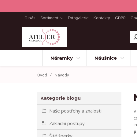
O nás
Sortiment
Fotogalerie
Kontakty
GDPR
Ob
Náramky
Náušnice
Úvod
Návody
Kategorie blogu
Naše postřehy a znalosti
V
c
Základní postupy
i
p
Šité šperky