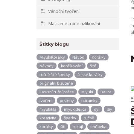
v
p
Vánoční tvoření
T
Macrame a jiné uzlíkování
i
S
Štítky blogu
MiyukiKorálky
Návod
Korálky
Návody
korálkování
šité
ručně šité šperky
české korálky
originální bižuterie
luxusní ruční práce
Miyuki
Delica
tvoření
prsteny
náramky
miyukitila
miyukidelica
dyi
diy
kreativita
šperky
ručně
korálky
šití
rokajl
ohňovka