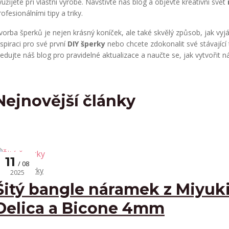
yužijete při vlastní výrobě. Navštivte náš blog a objevte kreativní svět
rofesionálními tipy a triky.
vorba šperků je nejen krásný koníček, ale také skvělý způsob, jak vyjádř
nspiraci pro své první
DIY šperky
nebo chcete zdokonalit své stávající
ledujte náš blog pro pravidelné aktualizace a naučte se, jak vytvořit ná
Nejnovější články
11
08
Šité šperky
2025
Šitý bangle náramek z Miyuk
Delica a Bicone 4mm