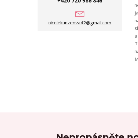
+420 720 986 846
n
j
n
nicolekunzeova42@gmail.com
s
a
T
n
M
Nepropásněte no