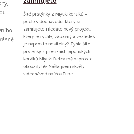
zamilujete
sný,
vou
Šité prstýnky z Miyuki korálků –
podle videonávodu, který si
zamilujete Hledáte nový projekt,
vního
který je rychlý, zábavný a výsledek
rásně.
je naprosto nositelný? Tyhle šité
prstýnky z precizních japonských
korálků Miyuki Delica mě naprosto
okouzlily! 💫⁠ Našla jsem skvělý
videonávod na YouTube