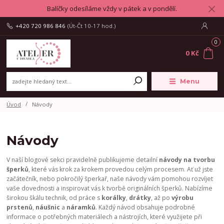
Balíčky odesíláme vždy v pátek a v pondělí.
+420 720 986 846
(Út-Čt 10-17 hod.)
0
0 Kč
Menu
Úvod
Návody
Návody
V naší blogové sekci pravidelně publikujeme detailní
návody na tvorbu
šperků
, které vás krok za krokem provedou celým procesem. Ať už jste
začátečník, nebo pokročilý šperkař, naše návody vám pomohou rozvíjet
vaše dovednosti a inspirovat vás k tvorbě originálních šperků. Nabízíme
širokou škálu technik, od práce s
korálky
,
drátky
, až po
výrobu
prstenů
,
náušnic
a
náramků
. Každý návod obsahuje podrobné
informace o potřebných materiálech a nástrojích, které využijete při