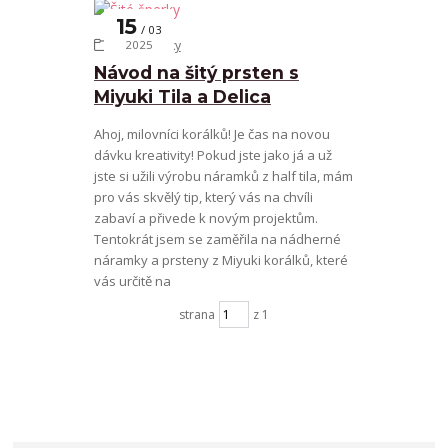
15
03
Šité šperky
2025
Návod na šitý prsten s
Miyuki Tila a Delica
Ahoj, milovníci korálků! Je čas na novou
dávku kreativity! Pokud jste jako já a už
jste si užili výrobu náramků z half tila, mám
pro vás skvělý tip, který vás na chvíli
zabaví a přivede k novým projektům.
Tentokrát jsem se zaměřila na nádherné
náramky a prsteny z Miyuki korálků, které
vás určitě na
strana
z 1