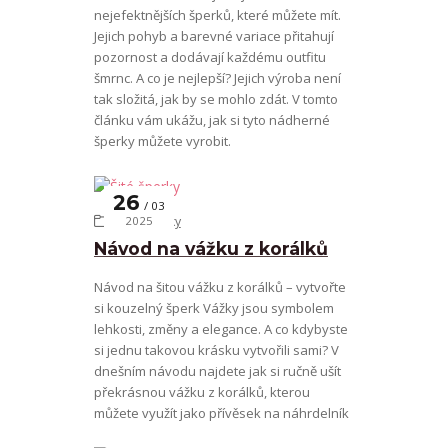
nejefektnějších šperků, které můžete mít.
Jejich pohyb a barevné variace přitahují
pozornost a dodávají každému outfitu
šmrnc. A co je nejlepší? Jejich výroba není
tak složitá, jak by se mohlo zdát. V tomto
článku vám ukážu, jak si tyto nádherné
šperky můžete vyrobit.
26
03
Šité šperky
2025
Návod na vážku z korálků
Návod na šitou vážku z korálků – vytvořte
si kouzelný šperk Vážky jsou symbolem
lehkosti, změny a elegance. A co kdybyste
si jednu takovou krásku vytvořili sami? V
dnešním návodu najdete jak si ručně ušít
překrásnou vážku z korálků, kterou
můžete využít jako přívěsek na náhrdelník