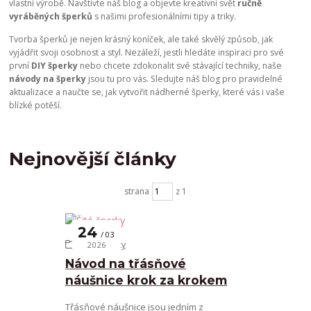
vlastní výrobě. Navštivte náš blog a objevte kreativní svět
ručně
vyráběných šperků
s našimi profesionálními tipy a triky.
Tvorba šperků je nejen krásný koníček, ale také skvělý způsob, jak
vyjádřit svoji osobnost a styl. Nezáleží, jestli hledáte inspiraci pro své
první
DIY šperky
nebo chcete zdokonalit své stávající techniky, naše
návody na šperky
jsou tu pro vás. Sledujte náš blog pro pravidelné
aktualizace a naučte se, jak vytvořit nádherné šperky, které vás i vaše
blízké potěší.
Nejnovější články
strana
z 1
24
03
Šité šperky
2026
Návod na třásňové
náušnice krok za krokem
Třásňové náušnice jsou jedním z