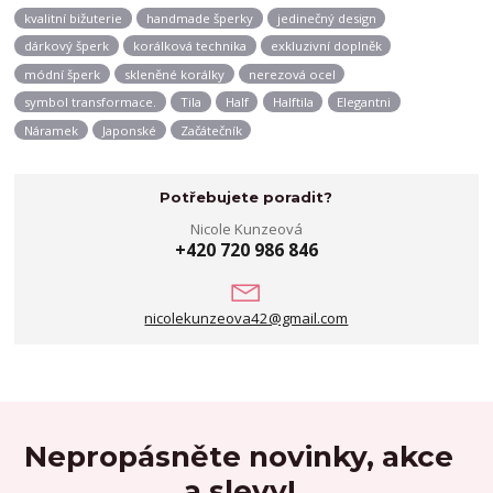
kvalitní bižuterie
handmade šperky
jedinečný design
dárkový šperk
korálková technika
exkluzivní doplněk
módní šperk
skleněné korálky
nerezová ocel
symbol transformace.
Tila
Half
Halftila
Elegantni
Náramek
Japonské
Začátečník
Potřebujete poradit?
Nicole Kunzeová
+420 720 986 846
nicolekunzeova42@gmail.com
Nepropásněte novinky, akce
a slevy!