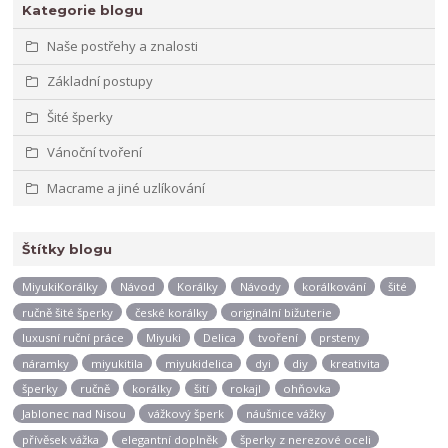
Kategorie blogu
Naše postřehy a znalosti
Základní postupy
Šité šperky
Vánoční tvoření
Macrame a jiné uzlíkování
Štítky blogu
MiyukiKorálky
Návod
Korálky
Návody
korálkování
šité
ručně šité šperky
české korálky
originální bižuterie
luxusní ruční práce
Miyuki
Delica
tvoření
prsteny
náramky
miyukitila
miyukidelica
dyi
diy
kreativita
šperky
ručně
korálky
šití
rokajl
ohňovka
Jablonec nad Nisou
vážkový šperk
náušnice vážky
přívěsek vážka
elegantní doplněk
šperky z nerezové oceli