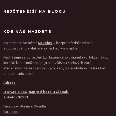
NEJČTENĚJŠÍ NA BLOGU
KDE NÁS NAJDETE
Najdete nás ve městě
Sokolov
, v bezprostřední blízkosti
autobusového a vlakového nádraží, viz mapka.
Nacházíme se uprostřed tzv. lázeňského trojúhelníku, takže nákup
korálků klidně můžete spojit s návštěvou Karlových Varů,
Mariánských lázní, Františkových lázní, či starobylého města Cheb
anebo hradu Loket.
Adresa:
U Divadla 466 (naproti hotelu Global)
Sokolov 36501
Facebook: Ateliér u Divadla
Facebook