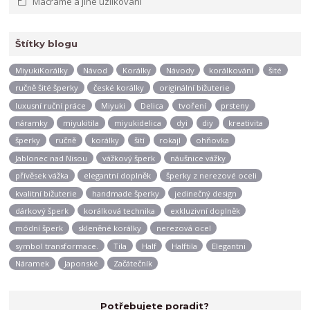
Macrame a jiné uzlíkování
Štítky blogu
MiyukiKorálky
Návod
Korálky
Návody
korálkování
šité
ručně šité šperky
české korálky
originální bižuterie
luxusní ruční práce
Miyuki
Delica
tvoření
prsteny
náramky
miyukitila
miyukidelica
dyi
diy
kreativita
šperky
ručně
korálky
šití
rokajl
ohňovka
Jablonec nad Nisou
vážkový šperk
náušnice vážky
přívěsek vážka
elegantní doplněk
šperky z nerezové oceli
kvalitní bižuterie
handmade šperky
jedinečný design
dárkový šperk
korálková technika
exkluzivní doplněk
módní šperk
skleněné korálky
nerezová ocel
symbol transformace.
Tila
Half
Halftila
Elegantni
Náramek
Japonské
Začátečník
Potřebujete poradit?