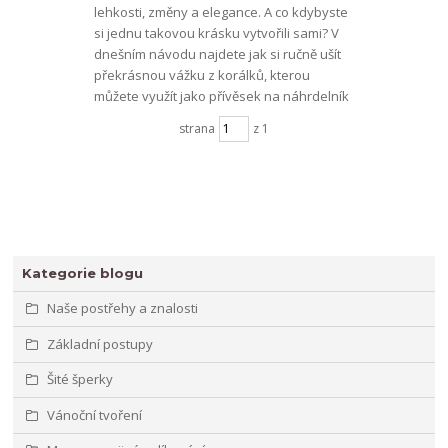
lehkosti, změny a elegance. A co kdybyste
si jednu takovou krásku vytvořili sami? V
dnešním návodu najdete jak si ručně ušít
překrásnou vážku z korálků, kterou
můžete využít jako přívěsek na náhrdelník
strana
z 1
Kategorie blogu
Naše postřehy a znalosti
Základní postupy
Šité šperky
Vánoční tvoření