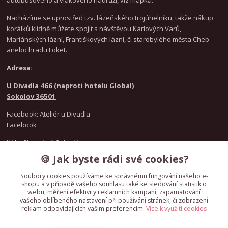
autobusového a vlakového nádraží, viz mapka.
Nacházíme se uprostřed tzv. lázeňského trojúhelníku, takže nákup
korálků klidně můžete spojit s návštěvou Karlových Varů,
Mariánských lázní, Františkových lázní, či starobylého města Cheb
anebo hradu Loket.
Adresa:
U Divadla 466 (naproti hotelu Global)
Sokolov 36501
Facebook: Ateliér u Divadla
Facebook
Jitka Novotná Schmitz
+420 777 021 916
🍪 Jak byste rádi své cookies?
Nicole Kunzeová
+420 720 986 846
Soubory cookies používáme ke správnému fungování našeho e-
shopu a v případě vašeho souhlasu také ke sledování statistik o
webu, měření efektivity reklamních kampaní, zapamatování
IČO
61783358
vašeho oblíbeného nastavení při používání stránek, či zobrazení
reklam odpovídajících vašim preferencím.
Více k využití cookies
Dodavatel není plátcem DPH.