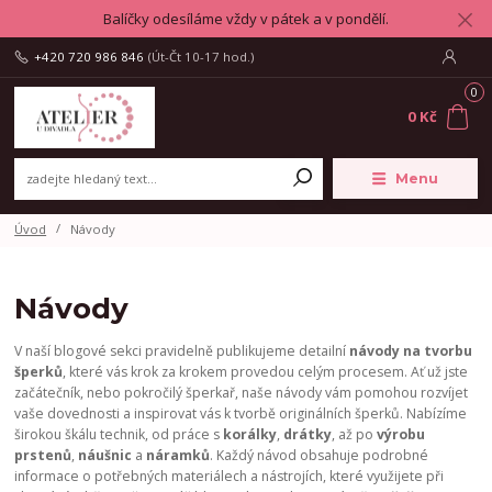
Balíčky odesíláme vždy v pátek a v pondělí.
+420 720 986 846
(Út-Čt 10-17 hod.)
0
0 Kč
Menu
Úvod
Návody
Návody
V naší blogové sekci pravidelně publikujeme detailní
návody na tvorbu
šperků
, které vás krok za krokem provedou celým procesem. Ať už jste
začátečník, nebo pokročilý šperkař, naše návody vám pomohou rozvíjet
vaše dovednosti a inspirovat vás k tvorbě originálních šperků. Nabízíme
širokou škálu technik, od práce s
korálky
,
drátky
, až po
výrobu
prstenů
,
náušnic
a
náramků
. Každý návod obsahuje podrobné
informace o potřebných materiálech a nástrojích, které využijete při