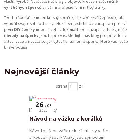
vlastní výrobě. Navštivte náš blog a objevte kreativní svět
ručně
vyráběných šperků
s našimi profesionálními tipy a triky.
Tvorba šperků je nejen krásný koníček, ale také skvělý způsob, jak
vyjádřit svoji osobnost a styl. Nezáleží, jestli hledáte inspiraci pro své
první
DIY šperky
nebo chcete zdokonalit své stávající techniky, naše
návody na šperky
jsou tu pro vás. Sledujte náš blog pro pravidelné
aktualizace a naučte se, jak vytvořit nádherné šperky, které vás i vaše
blízké potěší.
Nejnovější články
strana
z 1
26
03
Šité šperky
2025
Návod na vážku z korálků
Návod na šitou vážku z korálků – vytvořte
si kouzelný šperk Vážky jsou symbolem