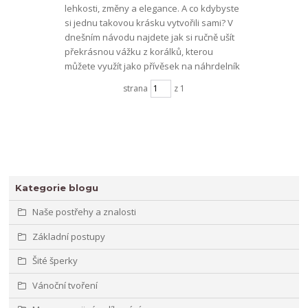
lehkosti, změny a elegance. A co kdybyste
si jednu takovou krásku vytvořili sami? V
dnešním návodu najdete jak si ručně ušít
překrásnou vážku z korálků, kterou
můžete využít jako přívěsek na náhrdelník
strana
z 1
Kategorie blogu
Naše postřehy a znalosti
Základní postupy
Šité šperky
Vánoční tvoření