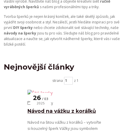
vlastní výrobě. Navštivte náš blog a objevte kreativní svět
ručně
vyráběných šperků
s našimi profesionálními tipy a triky.
Tvorba šperků je nejen krásný koníček, ale také skvělý způsob, jak
vyjádřit svoji osobnost a styl. Nezáleží, jestli hledáte inspiraci pro své
první
DIY šperky
nebo chcete zdokonalit své stávající techniky, naše
návody na šperky
jsou tu pro vás. Sledujte náš blog pro pravidelné
aktualizace a naučte se, jak vytvořit nádherné šperky, které vás i vaše
blízké potěší.
Nejnovější články
strana
z 1
26
03
Šité šperky
2025
Návod na vážku z korálků
Návod na šitou vážku z korálků – vytvořte
si kouzelný šperk Vážky jsou symbolem