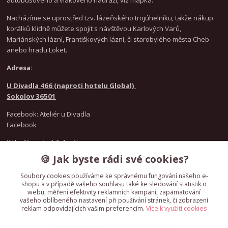
autobusového a vlakového nádraží, viz mapka.
Nacházíme se uprostřed tzv. lázeňského trojúhelníku, takže nákup
korálků klidně můžete spojit s návštěvou Karlových Varů,
Mariánských lázní, Františkových lázní, či starobylého města Cheb
anebo hradu Loket.
Adresa:
U Divadla 466 (naproti hotelu Global)
Sokolov 36501
Facebook: Ateliér u Divadla
Facebook
Jitka Novotná Schmitz
+420 777 021 916
🍪 Jak byste rádi své cookies?
Nicole Kunzeová
+420 720 986 846
Soubory cookies používáme ke správnému fungování našeho e-
shopu a v případě vašeho souhlasu také ke sledování statistik o
webu, měření efektivity reklamních kampaní, zapamatování
IČO
61783358
vašeho oblíbeného nastavení při používání stránek, či zobrazení
reklam odpovídajících vašim preferencím.
Více k využití cookies
Dodavatel není plátcem DPH.