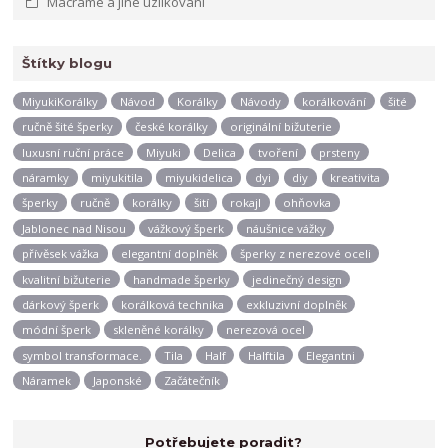
Macrame a jiné uzlíkování
Štítky blogu
MiyukiKorálky
Návod
Korálky
Návody
korálkování
šité
ručně šité šperky
české korálky
originální bižuterie
luxusní ruční práce
Miyuki
Delica
tvoření
prsteny
náramky
miyukitila
miyukidelica
dyi
diy
kreativita
šperky
ručně
korálky
šití
rokajl
ohňovka
Jablonec nad Nisou
vážkový šperk
náušnice vážky
přívěsek vážka
elegantní doplněk
šperky z nerezové oceli
kvalitní bižuterie
handmade šperky
jedinečný design
dárkový šperk
korálková technika
exkluzivní doplněk
módní šperk
skleněné korálky
nerezová ocel
symbol transformace.
Tila
Half
Halftila
Elegantni
Náramek
Japonské
Začátečník
Potřebujete poradit?