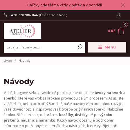
Balíčky odesíláme vždy v pátek a v pondělí.
+420 720 986 846
(Út-Čt 10-17 hod.)
0
0 Kč
Menu
Úvod
Návody
Návody
V naší blogové sekci pravidelně publikujeme detailní
návody na tvorbu
šperků
, které vás krok za krokem provedou celým procesem. Ať už jste
začátečník, nebo pokročilý šperkař, naše návody vám pomohou rozvíjet
vaše dovednosti a inspirovat vás k tvorbě originálních šperků. Nabízíme
širokou škálu technik, od práce s
korálky
,
drátky
, až po
výrobu
prstenů
,
náušnic
a
náramků
. Každý návod obsahuje podrobné
informace o potřebných materiálech a nástrojích, které využijete při