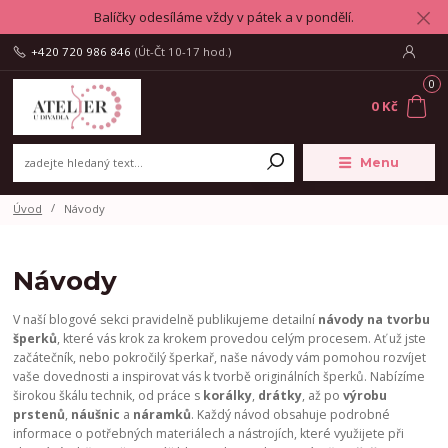
Balíčky odesíláme vždy v pátek a v pondělí.
+420 720 986 846
(Út-Čt 10-17 hod.)
0
0 Kč
Menu
Úvod
Návody
Návody
V naší blogové sekci pravidelně publikujeme detailní
návody na tvorbu
šperků
, které vás krok za krokem provedou celým procesem. Ať už jste
začátečník, nebo pokročilý šperkař, naše návody vám pomohou rozvíjet
vaše dovednosti a inspirovat vás k tvorbě originálních šperků. Nabízíme
širokou škálu technik, od práce s
korálky
,
drátky
, až po
výrobu
prstenů
,
náušnic
a
náramků
. Každý návod obsahuje podrobné
informace o potřebných materiálech a nástrojích, které využijete při