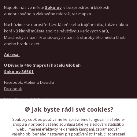
Najdete nás ve městě
Sokolov
, v bezprostřední blízkosti
autobusového a vlakového nádraží, viz mapka.
Nacházíme se uprostřed tzv. lázeňského trojúhelníku, takže nákup
korálků klidně můžete spojit s návštěvou Karlových Varů,
Mariánských lázní, Františkových lázní, či starobylého města Cheb
anebo hradu Loket.
Adresa:
U Divadla 466 (naproti hotelu Global)
Sokolov 36501
Facebook: Ateliér u Divadla
Facebook
Jitka Novotná Schmitz
+420 777 021 916
🍪 Jak byste rádi své cookies?
Nicole Kunzeová
+420 720 986 846
Soubory cookies používáme ke správnému fungování našeho e-
shopu a v případě vašeho souhlasu také ke sledování statistik o
webu, měření efektivity reklamních kampaní, zapamatování
IČO
61783358
vašeho oblíbeného nastavení při používání stránek, či zobrazení