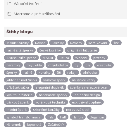
Vánoční tvoření
Macrame a jiné uzlíkování
Štítky blogu
MiyukiKorálky
Návod
Korálky
Návody
korálkování
šité
ručně šité šperky
české korálky
originální bižuterie
luxusní ruční práce
Miyuki
Delica
tvoření
prsteny
náramky
miyukitila
miyukidelica
dyi
diy
kreativita
šperky
ručně
korálky
šití
rokajl
ohňovka
Jablonec nad Nisou
vážkový šperk
náušnice vážky
přívěsek vážka
elegantní doplněk
šperky z nerezové oceli
kvalitní bižuterie
handmade šperky
jedinečný design
dárkový šperk
korálková technika
exkluzivní doplněk
módní šperk
skleněné korálky
nerezová ocel
symbol transformace.
Tila
Half
Halftila
Elegantni
Náramek
Japonské
Začátečník