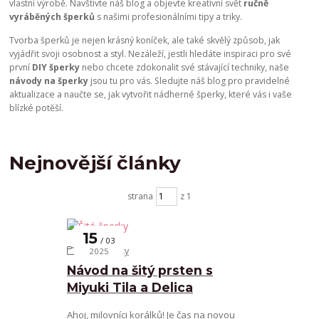
vlastní výrobě. Navštivte náš blog a objevte kreativní svět
ručně
vyráběných šperků
s našimi profesionálními tipy a triky.
Tvorba šperků je nejen krásný koníček, ale také skvělý způsob, jak
vyjádřit svoji osobnost a styl. Nezáleží, jestli hledáte inspiraci pro své
první
DIY šperky
nebo chcete zdokonalit své stávající techniky, naše
návody na šperky
jsou tu pro vás. Sledujte náš blog pro pravidelné
aktualizace a naučte se, jak vytvořit nádherné šperky, které vás i vaše
blízké potěší.
Nejnovější články
strana
z 1
15
03
Šité šperky
2025
Návod na šitý prsten s
Miyuki Tila a Delica
Ahoj, milovníci korálků! Je čas na novou